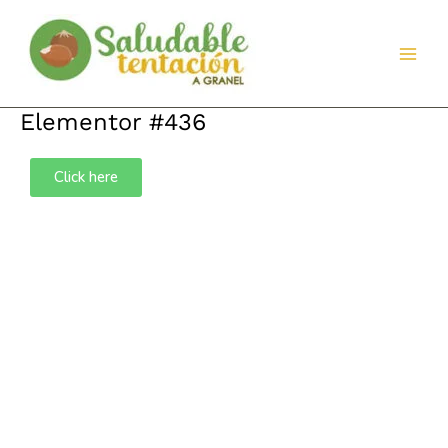
Ir
al
contenido
Elementor #436
Click here