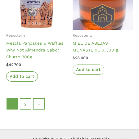
Reposteria
Reposteria
Mezcla Pancakes & Waffles
MIEL DE ABEJAS
Why Not Almendra Sabor
MONASTERIO X 300 g
Churro 300g
$
28.000
$
42.700
Add to cart
Add to cart
1
2
→