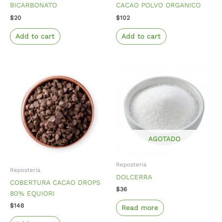
BICARBONATO
CACAO POLVO ORGANICO
$
20
$
102
Add to cart
Add to cart
AGOTADO
Reposteria
Reposteria
DOLCERRA
COBERTURA CACAO DROPS
$
36
80% EQUIORI
$
148
Read more