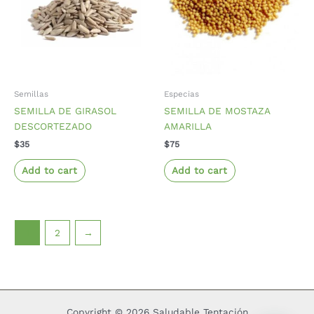
Semillas
Especias
SEMILLA DE GIRASOL
SEMILLA DE MOSTAZA
DESCORTEZADO
AMARILLA
$
35
$
75
Add to cart
Add to cart
1
2
→
Copyright © 2026 Saludable Tentación