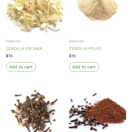
Especias
Especias
CEBOLLA ESCAMA
CEBOLLA POLVO
$
70
$
70
Add to cart
Add to cart