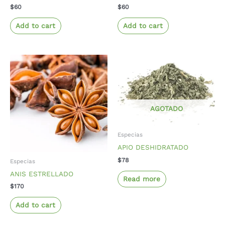
$
60
$
60
Add to cart
Add to cart
AGOTADO
Especias
APIO DESHIDRATADO
$
78
Especias
ANIS ESTRELLADO
Read more
$
170
Add to cart