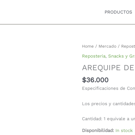
PRODUCTOS
AREQUIPE
Home
/
Mercado
/
Repost
DE
Reposteria
,
Snacks y Gr
ALMENDRA
AREQUIPE DE
BADEM
X
$
36.000
500
Especificaciones de Co
gr
quantity
Los precios y cantidade
Cantidad: 1 equivale a u
Disponibilidad:
In stock