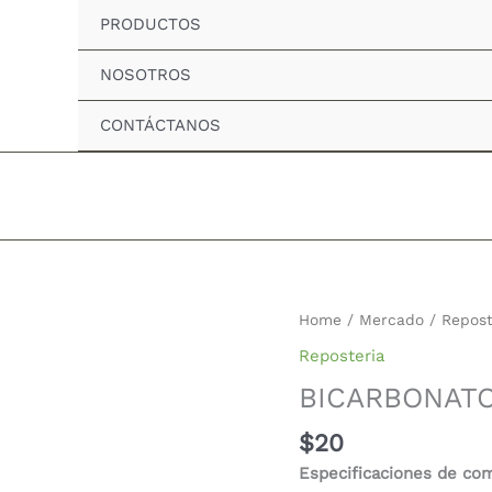
PRODUCTOS
NOSOTROS
CONTÁCTANOS
BICARBONATO
Home
/
Mercado
/
Repost
quantity
Reposteria
BICARBONAT
$
20
Especificaciones de co