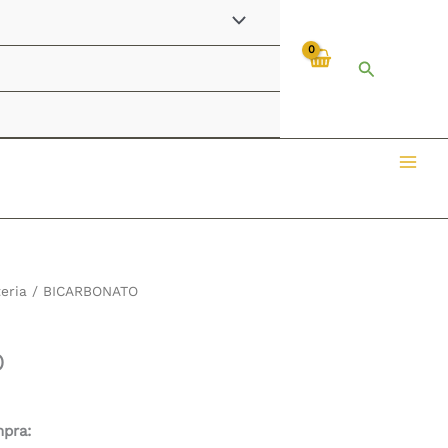
Buscar
eria
/ BICARBONATO
O
mpra: