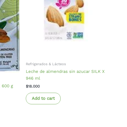
Refrigerados & Lácteos
Leche de almendras sin azucar SILK X
946 ml
 600 g
$
18.000
Add to cart