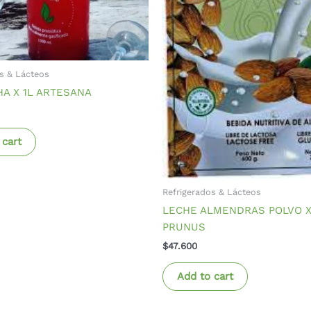
s & Lácteos
A X 1L ARTESANA
 cart
Refrigerados & Lácteos
LECHE ALMENDRAS POLVO X
PRUNUS
$
47.600
Add to cart