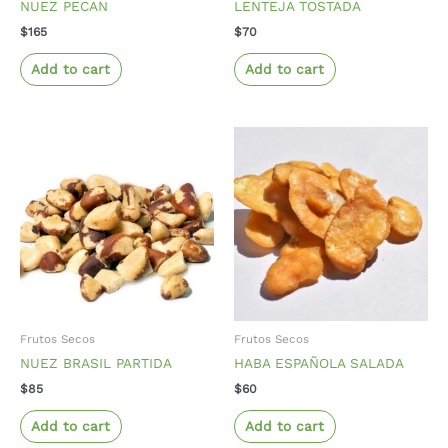
NUEZ PECAN
LENTEJA TOSTADA
$
165
$
70
Add to cart
Add to cart
Frutos Secos
Frutos Secos
NUEZ BRASIL PARTIDA
HABA ESPAÑOLA SALADA
$
85
$
60
Add to cart
Add to cart