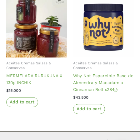
Aceites Cremas Salsas &
Aceites Cremas Salsas &
Conservas
Conservas
MERMELADA RURUKUNA X
Why Not Esparcible Base de
130g INCHIK
Almendra y Macadamia
Cinnamon Roll x284gr
$
15.000
$
43.500
Add to cart
Add to cart