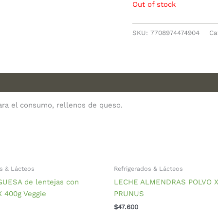
Out of stock
SKU:
7708974474904
Ca
ara el consumo, rellenos de queso.
s & Lácteos
Refrigerados & Lácteos
ESA de lentejas con
LECHE ALMENDRAS POLVO X
X 400g Veggie
PRUNUS
$
47.600