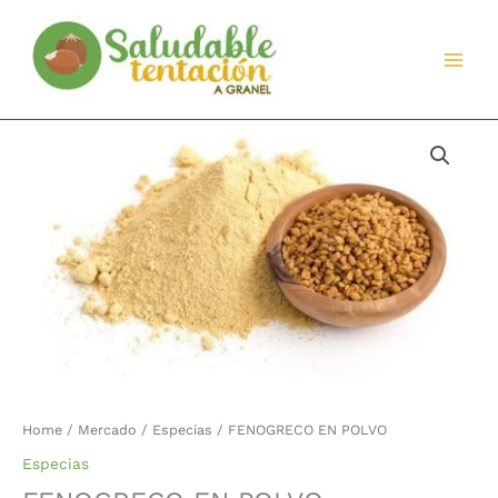
Ir
al
contenido
FENOGRECO
EN
POLVO
quantity
Home
/
Mercado
/
Especias
/ FENOGRECO EN POLVO
Especias