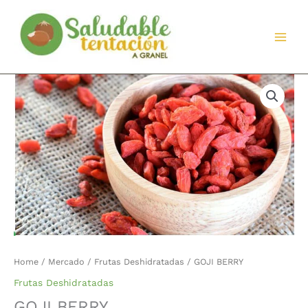
Ir
al
contenido
GOJI
BERRY
quantity
Home
/
Mercado
/
Frutas Deshidratadas
/ GOJI BERRY
Frutas Deshidratadas
GOJI BERRY