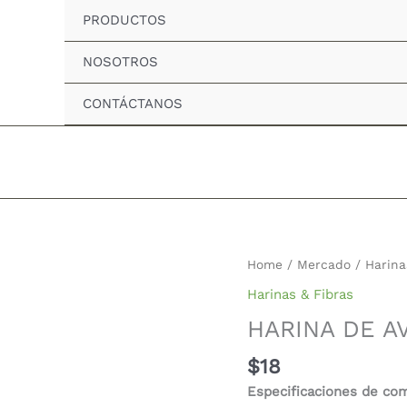
PRODUCTOS
NOSOTROS
CONTÁCTANOS
HARINA
Home
/
Mercado
/
Harina
DE
Harinas & Fibras
AVENA
HARINA DE A
quantity
$
18
Especificaciones de co