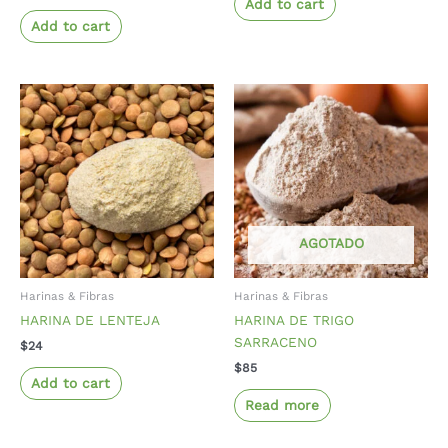
Add to cart
Add to cart
AGOTADO
Harinas & Fibras
Harinas & Fibras
HARINA DE LENTEJA
HARINA DE TRIGO
SARRACENO
$
24
$
85
Add to cart
Read more