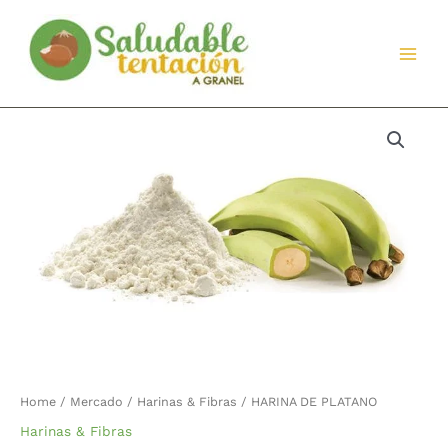
Ir
al
contenido
HARINA
DE
PLATANO
quantity
Home
/
Mercado
/
Harinas & Fibras
/ HARINA DE PLATANO
Harinas & Fibras