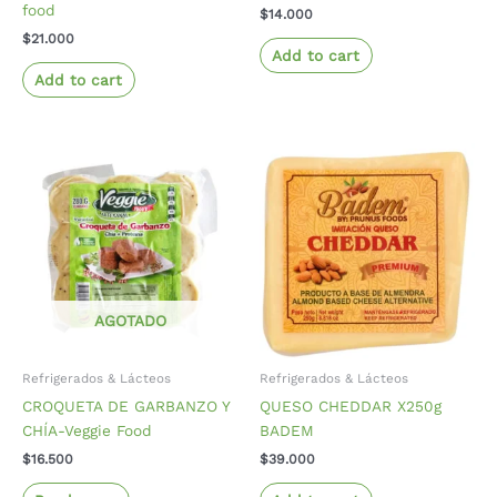
food
$
14.000
$
21.000
Add to cart
Add to cart
AGOTADO
Refrigerados & Lácteos
Refrigerados & Lácteos
CROQUETA DE GARBANZO Y
QUESO CHEDDAR X250g
CHÍA-Veggie Food
BADEM
$
16.500
$
39.000