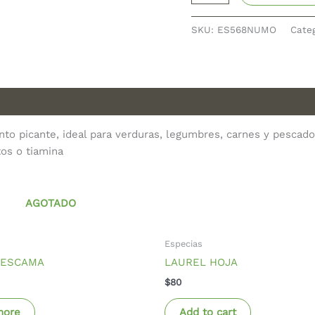
SKU:
ES568NUMO
Cate
nto picante, ideal para verduras, legumbres, carnes y pescad
tos o tiamina
AGOTADO
Especias
 ESCAMA
LAUREL HOJA
$
80
more
Add to cart