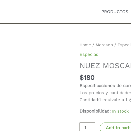
PRODUCTOS
NUEZ
Home
/
Mercado
/
Especi
MOSCADA
Especias
POLVO
NUEZ MOSCA
quantity
$
180
Especificaciones de co
Los precios y cantidade
Cantidad:1 equivale a 1 
Disponibilidad:
In stock
Add to cart