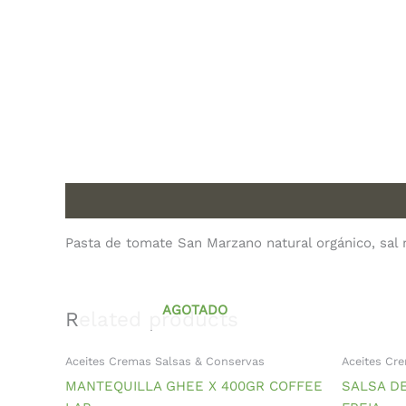
Description
Pasta de tomate San Marzano natural orgánico, sal m
AGOTADO
Related products
Aceites Cremas Salsas & Conservas
Aceites Cr
MANTEQUILLA GHEE X 400GR COFFEE
SALSA DE