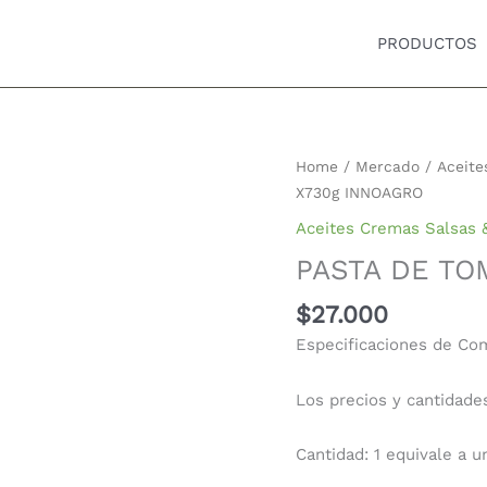
PRODUCTOS
PASTA
Home
/
Mercado
/
Aceite
DE
X730g INNOAGRO
TOMATE
Aceites Cremas Salsas 
X730g
PASTA DE TO
INNOAGRO
quantity
$
27.000
Especificaciones de Co
Los precios y cantidade
Cantidad: 1 equivale a 