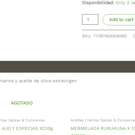
Disponibilidad:
Only 2 le
Add to cart
SKU:
77097655926092
arina y aceite de oliva extravirgen
AGOTADO
emas Salsas & Conservas
Aceites Cremas Salsas & Conserva
 AJO Y ESPECIAS X220g
MERMELADA RURUKUNA X 1