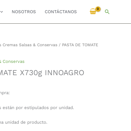
Buscar
NOSOTROS
CONTÁCTANOS
s Cremas Salsas & Conservas
/ PASTA DE TOMATE
& Conservas
MATE X730g INNOAGRO
mpra:
s están por estipulados por unidad.
una unidad de producto.