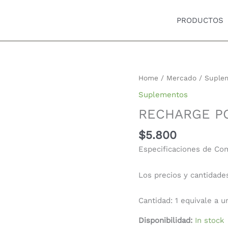
PRODUCTOS
RECHARGE
Home
/
Mercado
/
Suple
POWER
Suplementos
X
RECHARGE P
6GR
SAVVY
$
5.800
quantity
Especificaciones de Co
Los precios y cantidade
Cantidad: 1 equivale a u
Disponibilidad:
In stock