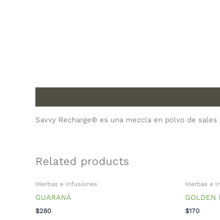
Description
Savvy Recharge® es una mezcla en polvo de sales y 
Related products
Hierbas e Infusiones
Hierbas e I
GUARANÁ
GOLDEN 
$
280
$
170