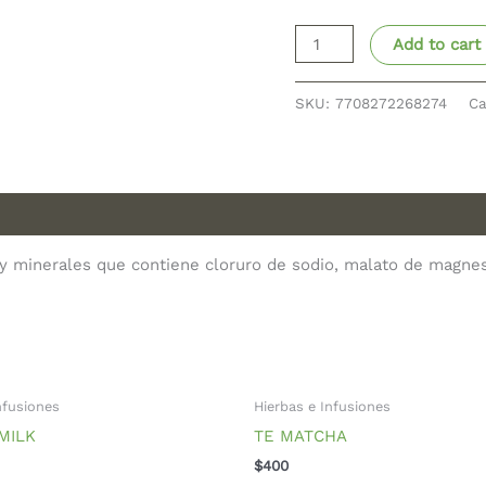
Add to cart
SKU:
7708272268274
Ca
minerales que contiene cloruro de sodio, malato de magnesio
nfusiones
Hierbas e Infusiones
MILK
TE MATCHA
$
400