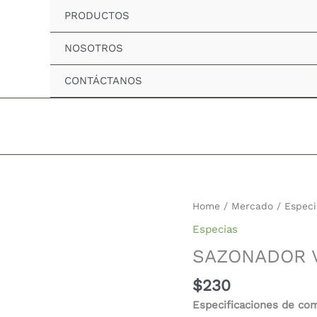
PRODUCTOS
NOSOTROS
CONTÁCTANOS
SAZONADOR
Home
/
Mercado
/
Especi
VEGETALES
Especias
SALTEADOS
SAZONADOR 
quantity
$
230
Especificaciones de co