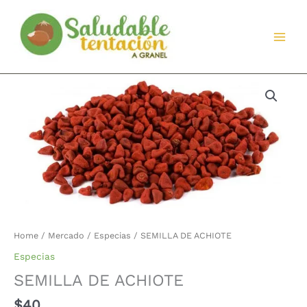
Ir
al
contenido
Home
/
Mercado
/
Especias
/ SEMILLA DE ACHIOTE
Especias
SEMILLA DE ACHIOTE
$
40