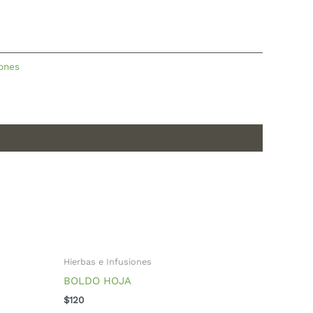
iones
Hierbas e Infusiones
BOLDO HOJA
$
120