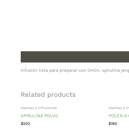
Description
Infusión lista para preparar con limón, spirulina je
Related products
Hierbas e Infusiones
Hierbas e I
SPIRULINA POLVO
POLEN A
$
202
$
160