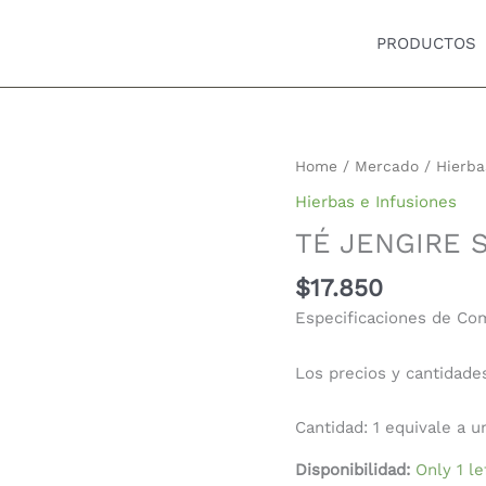
PRODUCTOS
TÉ
Home
/
Mercado
/
Hierba
JENGIRE
Hierbas e Infusiones
SPPIRUTE
TÉ JENGIRE 
20
BOLSAS
$
17.850
quantity
Especificaciones de Co
Los precios y cantidade
Cantidad: 1 equivale a 
Disponibilidad:
Only 1 le