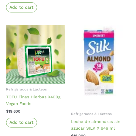
Add to cart
Refrigerados & Lácteos
TOFU Finas Hierbas X400g
Vegan Foods
$
19.600
Refrigerados & Lácteos
Leche de almendras sin
Add to cart
azucar SILK X 946 ml
$
18.000