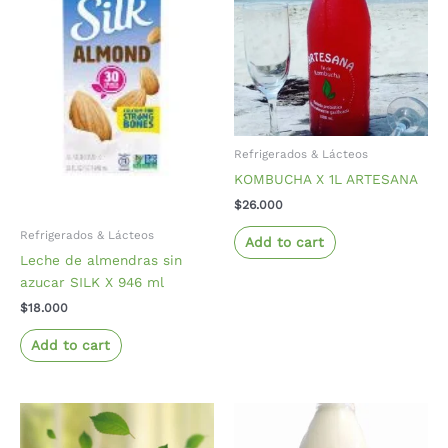
Refrigerados & Lácteos
KOMBUCHA X 1L ARTESANA
$
26.000
Refrigerados & Lácteos
Add to cart
Leche de almendras sin
azucar SILK X 946 ml
$
18.000
Add to cart