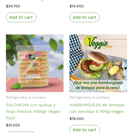
$
24.700
$
14.000
Add to cart
Add to cart
Refrigerados & Lácteos
Refrigerados & Lácteos
SALCHICHA con quinua y
HAMBURGUESA de lentejas
finas hierbas X450gr Vegan
con semillas X 400g Veggie
food
$
19.000
$
21.000
Add to cart