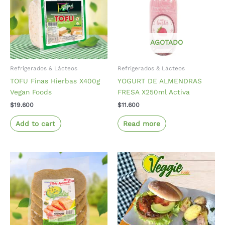
AGOTADO
Refrigerados & Lácteos
Refrigerados & Lácteos
TOFU Finas Hierbas X400g
YOGURT DE ALMENDRAS
Vegan Foods
FRESA X250ml Activa
$
19.600
$
11.600
Add to cart
Read more