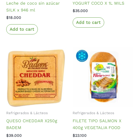
Leche de coco sin azúcar
YOGURT COCO X 1L MILS
SILK x 946 ml
$
35.000
$
18.000
Add to cart
Add to cart
Refrigerados & Lácteos
Refrigerados & Lácteos
QUESO CHEDDAR X250g
FILETE TIPO SALMON X
BADEM
400g VEGETALIA FOOD
$
39.000
$
23.100