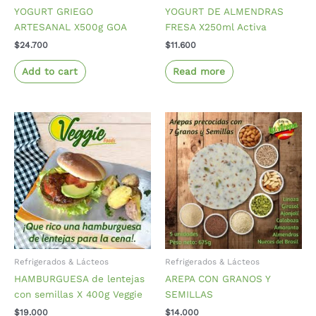
YOGURT GRIEGO
YOGURT DE ALMENDRAS
ARTESANAL X500g GOA
FRESA X250ml Activa
$
24.700
$
11.600
Add to cart
Read more
Refrigerados & Lácteos
Refrigerados & Lácteos
HAMBURGUESA de lentejas
AREPA CON GRANOS Y
con semillas X 400g Veggie
SEMILLAS
$
19.000
$
14.000