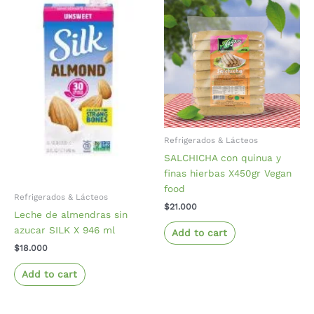
Refrigerados & Lácteos
SALCHICHA con quinua y
finas hierbas X450gr Vegan
food
Refrigerados & Lácteos
$
21.000
Leche de almendras sin
azucar SILK X 946 ml
Add to cart
$
18.000
Add to cart