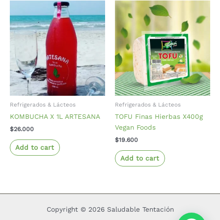
Refrigerados & Lácteos
Refrigerados & Lácteos
KOMBUCHA X 1L ARTESANA
TOFU Finas Hierbas X400g
Vegan Foods
$
26.000
$
19.600
Add to cart
Add to cart
Copyright © 2026 Saludable Tentación