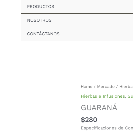
PRODUCTOS
NOSOTROS
CONTÁCTANOS
GUARANÁ
Home
/
Mercado
/
Hierba
quantity
Hierbas e Infusiones
,
Su
GUARANÁ
$
280
Especificaciones de Co