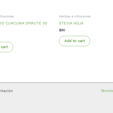
nfusiones
Hierbas e Infusiones
DO CURCUMA SPIRUTE 30
STEVIA HOJA
$
90
Add to cart
 cart
ntación
Términ