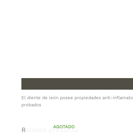
Description
El diente de león posee propiedades anti-inflamato
probados
AGOTADO
Related products