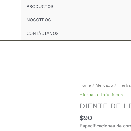
PRODUCTOS
NOSOTROS
CONTÁCTANOS
DIENTE
Home
/
Mercado
/
Hierba
DE
Hierbas e Infusiones
LEON
DIENTE DE L
POLVO
quantity
$
90
Especificaciones de co