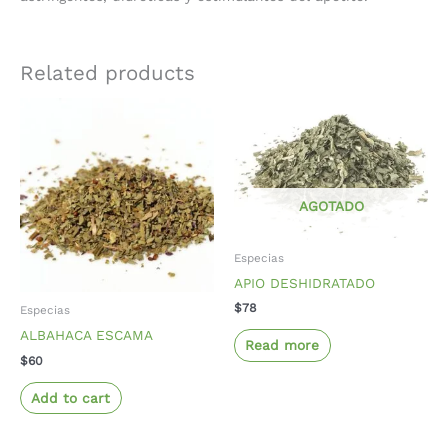
Related products
AGOTADO
Especias
APIO DESHIDRATADO
$
78
Especias
ALBAHACA ESCAMA
Read more
$
60
Add to cart