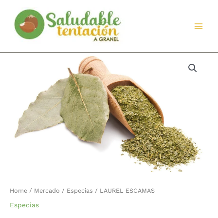
Ir
al
contenido
LAUREL
ESCAMAS
quantity
Home
/
Mercado
/
Especias
/ LAUREL ESCAMAS
Especias