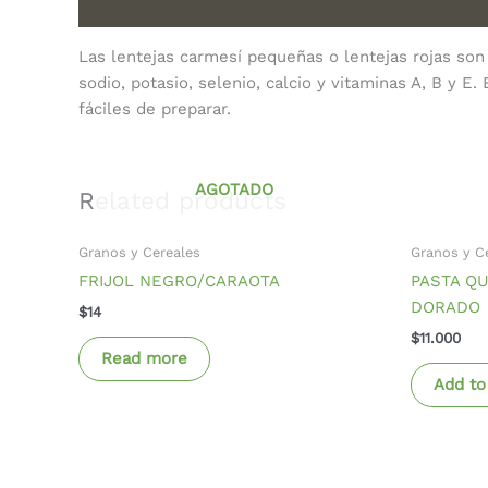
Description
Las lentejas carmesí pequeñas o lentejas rojas son 
sodio, potasio, selenio, calcio y vitaminas A, B y E
fáciles de preparar.
AGOTADO
Related products
Granos y Cereales
Granos y C
FRIJOL NEGRO/CARAOTA
PASTA QU
DORADO
$
14
$
11.000
Read more
Add to