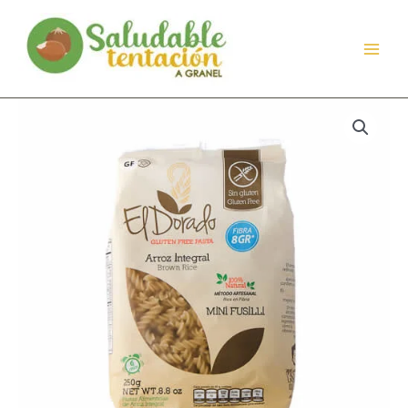
Ir
al
contenido