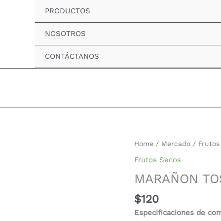
PRODUCTOS
NOSOTROS
CONTÁCTANOS
MARAÑON
Home
/
Mercado
/
Frutos
TOSTADO
Frutos Secos
quantity
MARAÑON TO
$
120
Especificaciones de co