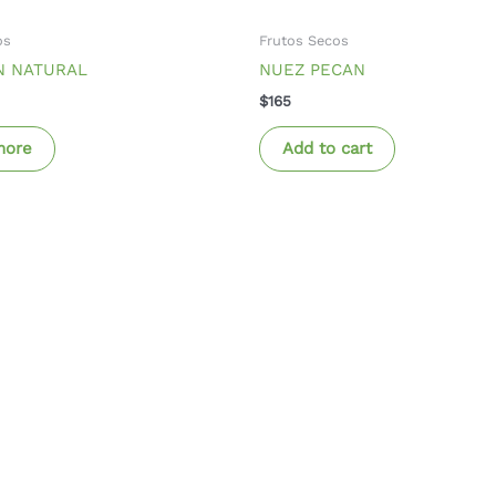
os
Frutos Secos
 NATURAL
NUEZ PECAN
$
165
more
Add to cart