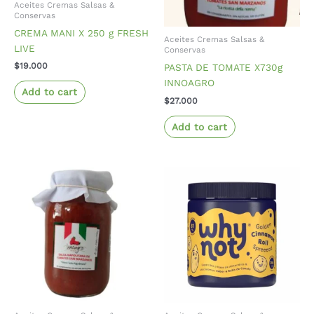
Aceites Cremas Salsas &
Conservas
CREMA MANI X 250 g FRESH
Aceites Cremas Salsas &
LIVE
Conservas
$
19.000
PASTA DE TOMATE X730g
INNOAGRO
Add to cart
$
27.000
Add to cart