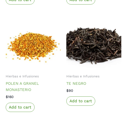
Hierbas e Infusiones
Hierbas e Infusiones
POLEN A GRANEL
TE NEGRO
MONASTERIO
$
90
$
160
Add to cart
Add to cart