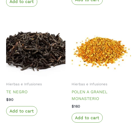
Add to cart
Hierbas e Infusiones
Hierbas e Infusiones
TE NEGRO
POLEN A GRANEL
MONASTERIO
$
90
$
160
Add to cart
Add to cart