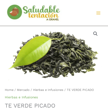
Ir
al
contenido
TE
VERDE
PICADO
quantity
Home
/
Mercado
/
Hierbas e Infusiones
/ TE VERDE PICADO
Hierbas e Infusiones
TE VERDE PICADO