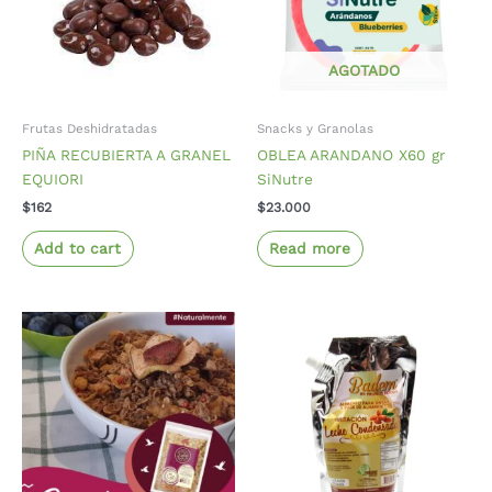
AGOTADO
Frutas Deshidratadas
Snacks y Granolas
PIÑA RECUBIERTA A GRANEL
OBLEA ARANDANO X60 gr
EQUIORI
SiNutre
$
162
$
23.000
Add to cart
Read more