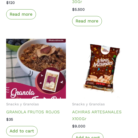
30Gr
$
120
$
5.500
Read more
Read more
Snacks y Granolas
Snacks y Granolas
GRANOLA FRUTOS ROJOS
ACHIRAS ARTESANALES
X100Gr
$
35
$
9.000
Add to cart
Add to cart