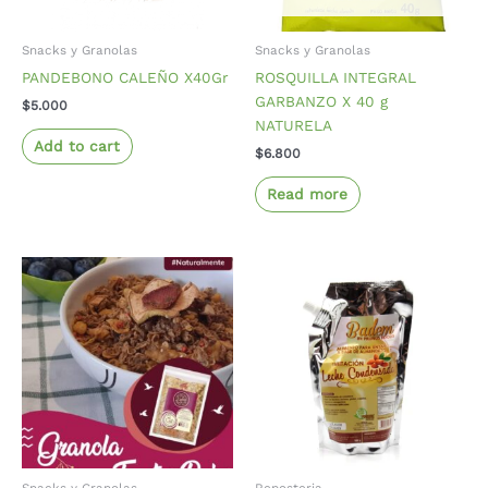
Snacks y Granolas
Snacks y Granolas
PANDEBONO CALEÑO X40Gr
ROSQUILLA INTEGRAL
GARBANZO X 40 g
$
5.000
NATURELA
Add to cart
$
6.800
Read more
Snacks y Granolas
Reposteria