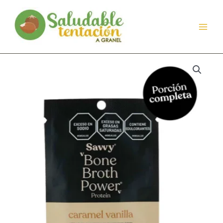
Ir
al
contenido
SACHETS
BONE
BROTH
POWER
CARAMEL
VAINILLA
X
25G
SAVVY
quantity