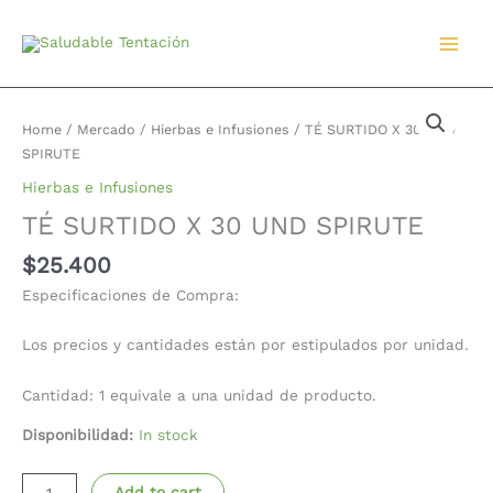
Ir
al
contenido
TÉ
SURTIDO
Home
/
Mercado
/
Hierbas e Infusiones
/ TÉ SURTIDO X 30 UND
X
SPIRUTE
30
Hierbas e Infusiones
UND
TÉ SURTIDO X 30 UND SPIRUTE
SPIRUTE
quantity
$
25.400
Especificaciones de Compra:
Los precios y cantidades están por estipulados por unidad.
Cantidad: 1 equivale a una unidad de producto.
Disponibilidad:
In stock
Add to cart