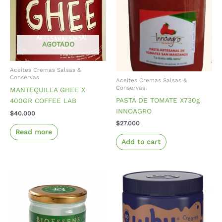
AGOTADO
Aceites Cremas Salsas &
Conservas
Aceites Cremas Salsas &
Conservas
MANTEQUILLA GHEE X
PASTA DE TOMATE X730g
400GR COFFEE LAB
INNOAGRO
$
40.000
$
27.000
Read more
Add to cart