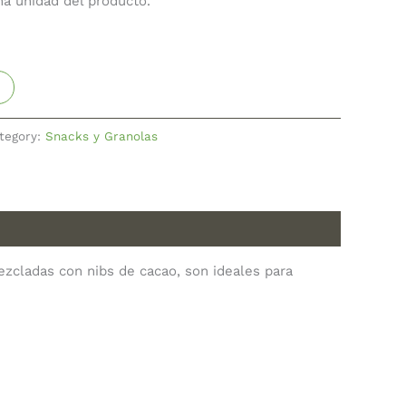
na unidad del producto.
tegory:
Snacks y Granolas
cladas con nibs de cacao, son ideales para