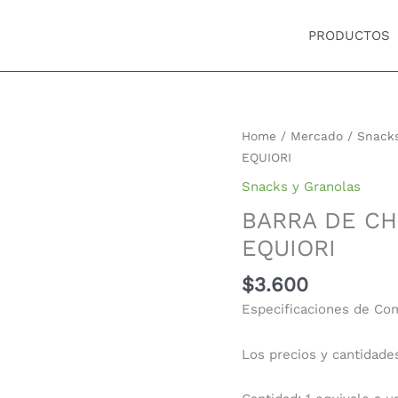
PRODUCTOS
BARRA
Home
/
Mercado
/
Snacks
DE
EQUIORI
CHOCOLATE
Snacks y Granolas
NIBS
BARRA DE CH
70%
X13
EQUIORI
g
$
3.600
EQUIORI
quantity
Especificaciones de Co
Los precios y cantidade