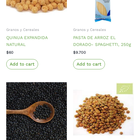
Granos y Cereales
Granos y Cereales
QUINUA EXPANDIDA
PASTA DE ARROZ EL
NATURAL
DORADO- SPAGHETTI, 250g
$
60
$
9.700
Add to cart
Add to cart