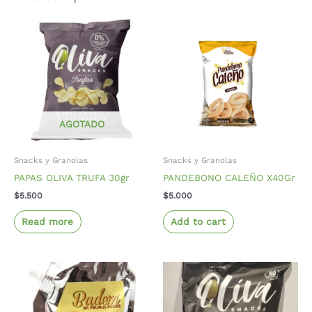
AGOTADO
Snacks y Granolas
Snacks y Granolas
PAPAS OLIVA TRUFA 30gr
PANDEBONO CALEÑO X40Gr
$
5.500
$
5.000
Read more
Add to cart