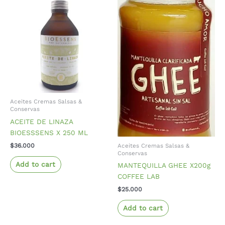
Aceites Cremas Salsas &
Conservas
ACEITE DE LINAZA
BIOESSSENS X 250 ML
Aceites Cremas Salsas &
$
36.000
Conservas
Add to cart
MANTEQUILLA GHEE X200g
COFFEE LAB
$
25.000
Add to cart