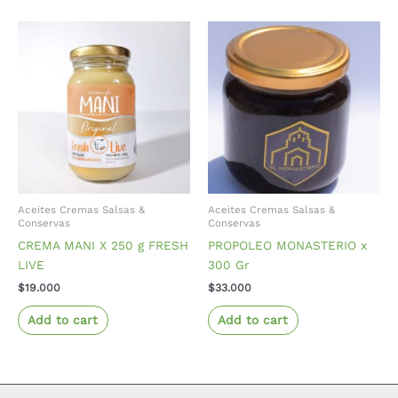
Aceites Cremas Salsas &
Aceites Cremas Salsas &
Conservas
Conservas
CREMA MANI X 250 g FRESH
PROPOLEO MONASTERIO x
LIVE
300 Gr
$
19.000
$
33.000
Add to cart
Add to cart