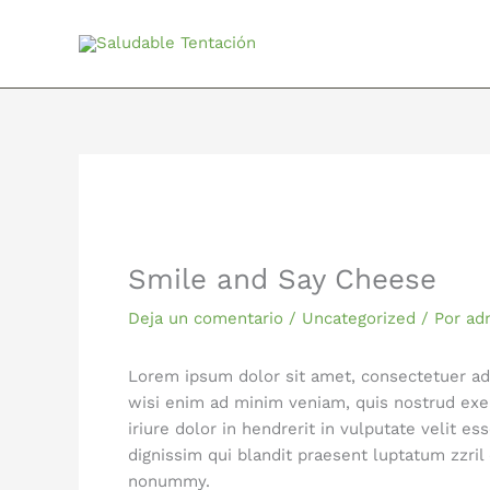
Ir
al
contenido
Smile and Say Cheese
Deja un comentario
/
Uncategorized
/ Por
ad
Lorem ipsum dolor sit amet, consectetuer ad
wisi enim ad minim veniam, quis nostrud exer
iriure dolor in hendrerit in vulputate velit e
dignissim qui blandit praesent luptatum zzril
nonummy.