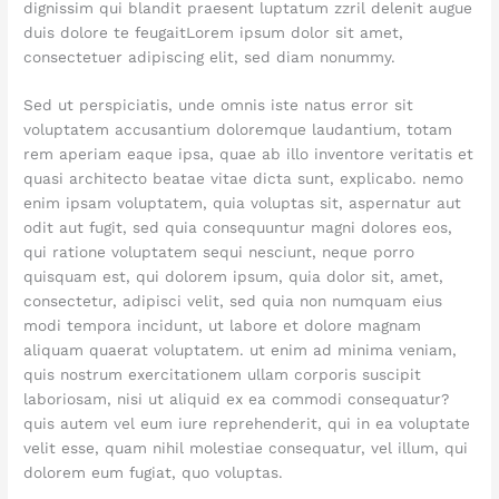
dignissim qui blandit praesent luptatum zzril delenit augue
duis dolore te feugaitLorem ipsum dolor sit amet,
consectetuer adipiscing elit, sed diam nonummy.
Sed ut perspiciatis, unde omnis iste natus error sit
voluptatem accusantium doloremque laudantium, totam
rem aperiam eaque ipsa, quae ab illo inventore veritatis et
quasi architecto beatae vitae dicta sunt, explicabo. nemo
enim ipsam voluptatem, quia voluptas sit, aspernatur aut
odit aut fugit, sed quia consequuntur magni dolores eos,
qui ratione voluptatem sequi nesciunt, neque porro
quisquam est, qui dolorem ipsum, quia dolor sit, amet,
consectetur, adipisci velit, sed quia non numquam eius
modi tempora incidunt, ut labore et dolore magnam
aliquam quaerat voluptatem. ut enim ad minima veniam,
quis nostrum exercitationem ullam corporis suscipit
laboriosam, nisi ut aliquid ex ea commodi consequatur?
quis autem vel eum iure reprehenderit, qui in ea voluptate
velit esse, quam nihil molestiae consequatur, vel illum, qui
dolorem eum fugiat, quo voluptas.