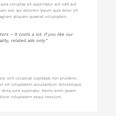
quia voluptas sit aspernatur aut odit aut
uam est, qui dolorem ipsum quia dolor sit
 magnam aliquam quaerat voluptatem.
s – it costs a lot. If you like our
lity, related ads only.”
teur sint occaecat cupidatat non proident,
error sit voluptatem accusantium doloremque
ae dicta sunt explicabo. Nemo enim ipsam
atione voluptatem sequi nesciunt.