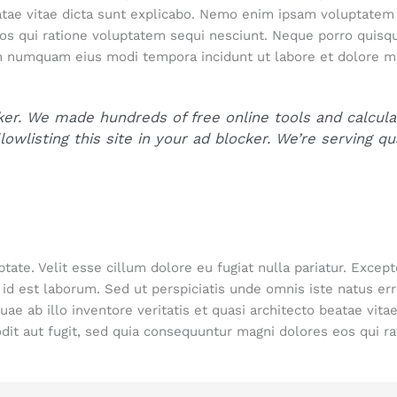
beatae vitae dicta sunt explicabo. Nemo enim ipsam voluptatem 
os qui ratione voluptatem sequi nesciunt. Neque porro quisq
 non numquam eius modi tempora incidunt ut labore et dolore
er. We made hundreds of free online tools and calculator
owlisting this site in your ad blocker. We’re serving qua
ptate. Velit esse cillum dolore eu fugiat nulla pariatur. Excep
im id est laborum. Sed ut perspiciatis unde omnis iste natus 
ae ab illo inventore veritatis et quasi architecto beatae vit
odit aut fugit, sed quia consequuntur magni dolores eos qui r