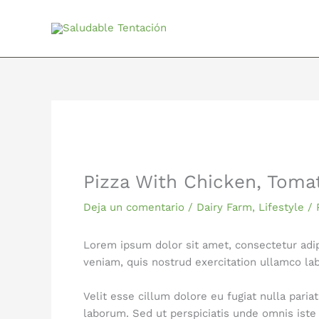
Ir
al
contenido
Pizza With Chicken, Toma
Deja un comentario
/
Dairy Farm
,
Lifestyle
/ 
Lorem ipsum dolor sit amet, consectetur adip
veniam, quis nostrud exercitation ullamco lab
Velit esse cillum dolore eu fugiat nulla paria
laborum. Sed ut perspiciatis unde omnis ist